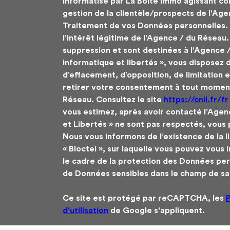
informatisé par La Boite Immo agissant co
gestion de la clientèle/prospects de l'Ag
Traitement de vos Données personnelles. 
l'intérêt légitime de l'Agence / du Réseau
suppression et sont destinées à l'Agence 
informatique et libertés », vous disposez d
d’effacement, d’opposition, de limitation 
retirer votre consentement à tout moment
Réseau. Consultez le site
https://cnil.fr/fr
vous estimez, après avoir contacté l'Agenc
et Libertés » ne sont pas respectés, vous
Nous vous informons de l’existence de la 
« Bloctel », sur laquelle vous pouvez vous in
le cadre de la protection des Données pers
de Données sensibles dans le champ de sais
Ce site est protégé par reCAPTCHA, les
P
d'utilisation
de Google s'appliquent.