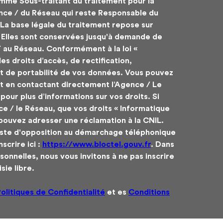
mme Sous-traitant du traitement pour la
ence / du Réseau qui reste Responsable du
La base légale du traitement repose sur
. Elles sont conservées jusqu'à demande de
/ au Réseau. Conformément à la loi «
es droits d’accès, de rectification,
et de portabilité de vos données. Vous pouvez
 en contactant directement l’Agence / Le
pour plus d’informations sur vos droits. Si
e / le Réseau, que vos droits « Informatique
 pouvez adresser une réclamation à la CNIL.
liste d'opposition au démarchage téléphonique
scrire ici :
https://www.bloctel.gouv.fr
. Dans
onnelles, nous vous invitons à ne pas inscrire
ie libre.
olitiques de Confidentialité
et es
Conditions