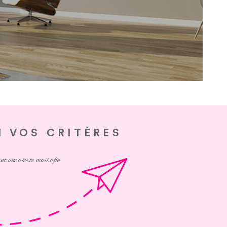
ESTIMATI
NOUS CON
 VOS CRITÈRES
ant une alerte mail afin