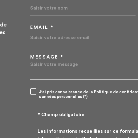
 de
EMAIL *
les
MESSAGE *
TRAD_MELTEM_VOR
J'ai pris connaissance de la Politique de confiden
RÈGLEMENTATION
données personnelles (*)
* Champ obligatoire
Les informations recueillies sur ce formula