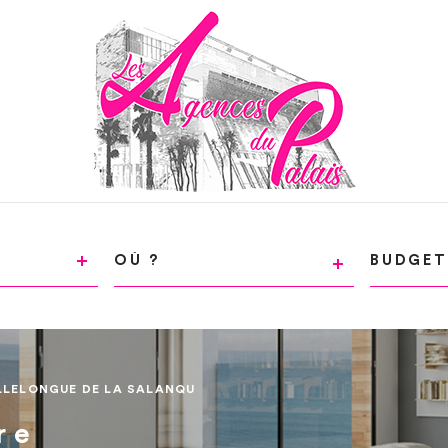
VILLE
CHAMP
TEXTE
RÉFÉRENCE
LLELONGUE DE LA SALANQU
re