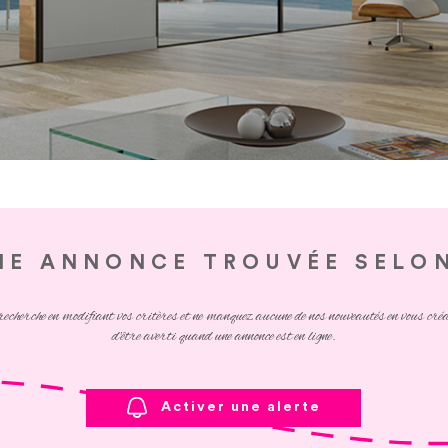
NE ANNONCE TROUVÉE SELON
recherche en modifiant vos critères et ne manquez aucune de nos nouveautés en vous cré
d'être averti quand une annonce est en ligne.
Activer une alerte