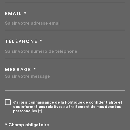
EMAIL *
TÉLÉPHONE *
MESSAGE *
TRAD_MELTEM_VOREDEMA
J'ai pris connaissance de la Politique de confidentialité et
RÈGLEMENTATION
des informations relatives au traitement de mes données
personnelles (*)
* Champ obligatoire