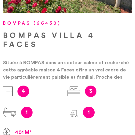
BOMPAS (66430)
BOMPAS VILLA 4
FACES
Située à BOMPAS dans un secteur calme et recherché
cette agréable maison 4 Faces offre un vrai cadre de
vie particulièrement paisible et familial. Proche des
commerces locaux et des écoles, elle saura vous
4
3
apporter tout le confort et l'espace dont votre famille
aura besoin. Construite en 1982 sur un terrain de 400
m², cette maison de 110 m² s'élève sur un étage et se
1
1
compose au rez-de-chaussée d'une entrée , une salle
de séjour, avec belle hauteur sous plafond et
climatisation, une cuisine, une chambre avec un grand
401 M²
placard et sa salle d'eau privative, wc, jardin, terrasse,