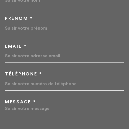
PRÉNOM *
EMAIL *
TÉLÉPHONE *
MESSAGE *
TRAD_MELTEM_VOREDEMA