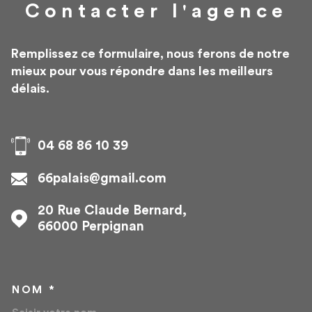
commune sont réparties en 90 % de maisons et 10 %
Contacter
l'agence
d'appartements. La part de logements sociaux est ici
de 8 %. La taxe d'habitation s'élève à 16 % et la taxe
Remplissez ce formulaire, nous ferons de notre
foncière à 25 % (en moyenne pour le département :
mieux pour vous répondre dans les meilleurs
taxe d'habitation à 25 %, taxe foncière à 20 %). Quant
délais.
à la taxe d’enlèvement des ordures ménagères, elle est
de 15 % .
04 68 86 10 39
66palais@gmail.com
20 Rue Claude Bernard,
66000
Perpignan
NOM *
TRAD_MELTEM_VOSCOORD