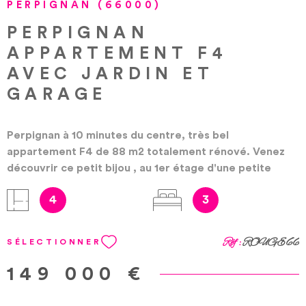
PERPIGNAN (66000)
PERPIGNAN
APPARTEMENT F4
AVEC JARDIN ET
GARAGE
Perpignan à 10 minutes du centre, très bel
appartement F4 de 88 m2 totalement rénové. Venez
découvrir ce petit bijou , au 1er étage d'une petite
copropriété de 2 étages sans charges, il se compose
4
3
d'une grande entrée avec placard , un séjour clair
donnant sur balcon, 3 chambres spacieuses et
lumineuses avec placards intégrés, cuisine séparée,
Réf :
ROUGE66
SÉLECTIONNER
aménagée et équipée donnant sur un deuxième balcon,
une salle d'eau avec douche à l'italienne, WC
149 000 €
indépendant. Ses plus : jardin au rez-de-chaussée,
garage, parking, cellier / buanderie, climatisation