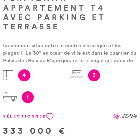
APPARTEMENT T4
AVEC PARKING ET
TERRASSE
Idéalement situé entre le centre historique et les
plages ! "Le 38" en cœur de ville est dans le quartier du
Palais des Rois de Majorque, et le triangle art déco de
Perpignan. Vous y trouverez à proximité toutes les
4
3
commodités nécessaires (écoles, supermarché,
pharmacie, presse-tabac, banque, etc.), et pour
nourrir l’esprit et le corps découvrez à pied depuis la
1
résidence, dans une ville aux couleurs chatoyantes du
sud, restaurants, théâtre, cinéma, musées … Accès
facile aux principales lignes de bus à 200 mètres.
Réf :
BRUT
SÉLECTIONNER
Laissez-vous séduire par l'originalité de cette
résidence contemporaine qui vous fera vivre dans l'air
333 000 €
du temps, sous le signe de l'art moderne. De beaux