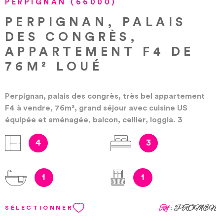
PERPIGNAN (66000)
PERPIGNAN, PALAIS
DES CONGRÈS,
APPARTEMENT F4 DE
76M² LOUÉ
Perpignan, palais des congrès, très bel appartement
F4 à vendre, 76m², grand séjour avec cuisine US
équipée et aménagée, balcon, cellier, loggia. 3
chambres dont deux avec rangements, salle de bains
4
3
et cave. Facilité de parking dans résidence sécurisée.
Actuellement loué 675€ par mois dont 75€ de
provision sur charges. Honoraires à la charge du
1
1
vendeur. Bien soumis au statut juridique de la
copropriété. Nb de lot :494. Charges annuelles de
copropriété (Montant moyen annuel quote-part du
Réf :
PROMEN
SÉLECTIONNER
budget prévisionnel vendeur) : 1290.00 €. Les