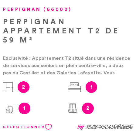
PERPIGNAN (66000)
PERPIGNAN
APPARTEMENT T2 DE
59 M²
Exclusivité : Appartement T2 situé dans une résidence
de services aux séniors en plein centre-ville, à deux
pas du Castillet et des Galeries Lafayette. Vous
pourrez profiter du jardin commun, du restaurant-salon
2
1
de thé, des salons et de nombreux services. Les
services : un service accueil, des services d'aide, un
personnel compétent présent 24h/24h, une animation
1
2
quotidienne, des espaces de vies communs, l'aide à
l'accès aux soins. Ce logement se compose d'un séjour,
une cuisine équipée, une chambre, une salle d'eau avec
Réf :
BLEUCASTILLET
SÉLECTIONNER
douche à l'italienne et w.-c. La pièce de vie donne sur