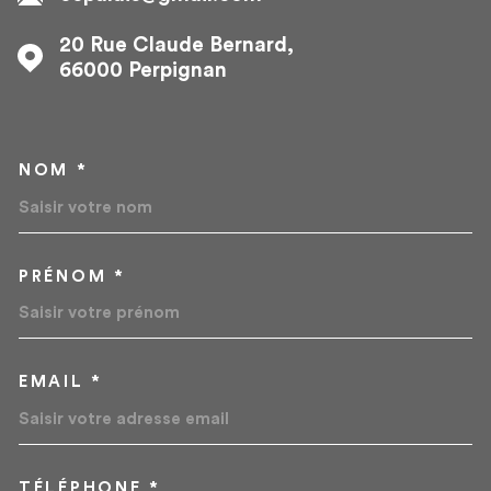
20 Rue Claude Bernard,
66000
Perpignan
NOM *
TRAD_MELTEM_VOSCOORD
PRÉNOM *
EMAIL *
TÉLÉPHONE *