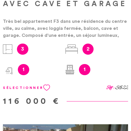
AVEC CAVE ET GARAGE
Très bel appartement F3 dans une résidence du centre
ville, au calme, avec loggia fermée, balcon, cave et
garage. Composé d'une entrée, un séjour lumineux,
une cuisine équipée indépendante, 2 chambres, salle
3
2
d'eau et wc séparé. Double vitrage, volets électriques.
A saisir vite. Copropriété de 185 lots principaux sur
608 lots Honoraires à la charge du vendeur
1
1
Réf :
SE22
SÉLECTIONNER
116 000 €