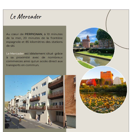
réversible, Bien soumis au régime juridique de la
copropriété. Copropriété de 6 lots. Charges annuelles
de copropriété (Montant moyen annuel quote-part du
budget prévisionnel vendeur) : 100.00 €. Honoraires à
la charge du vendeur Les informations sur les risques
auxquels ce bien est exposé sont disponibles sur le site
Géorisques : www.georisques.gouv.fr
VOIR LE BIEN