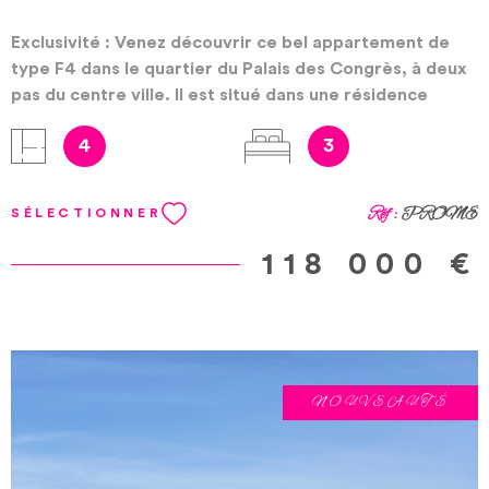
Exclusivité : Venez découvrir ce bel appartement de
type F4 dans le quartier du Palais des Congrès, à deux
pas du centre ville. Il est situé dans une résidence
calme et sécurisée, et est composé d'un séjour avec
4
3
loggia, cuisine séparé et aménagée avec cellier, 3
chambres, salle de bain et wc séparés. Il est vendu
avec sa cave et son garage. Honoraires à la charge du
Réf :
PROME
SÉLECTIONNER
vendeur. Bien soumis au statut juridique de la
copropriété. Nb de lot :494. Charges annuelles de
118 000 €
copropriété (Montant moyen annuel quote-part du
budget prévisionnel vendeur) : 1290.00 €. Les
informations sur les risques auxquels ce bien est
exposé sont disponibles sur le site Géorisques
https://www.georisques.gouv.fr/
NOUVEAUTÉ