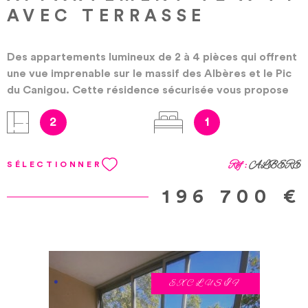
Géorisques : www.georisques.gouv.fr
AVEC TERRASSE
Des appartements lumineux de 2 à 4 pièces qui offrent
une vue imprenable sur le massif des Albères et le Pic
du Canigou. Cette résidence sécurisée vous propose
un havre de paix, alliant une proximité avec les zones
2
1
d’activités les plus dynamiques de Perpignan et un
environnement naturel idéal pour une vie de famille :
entre mer et montagne. Visiophone, parking et
Réf :
ALBERE
SÉLECTIONNER
ascenseur, Terrasses spacieuses... Les informations sur
les risques auxquels ce bien est exposé sont
196 700 €
disponibles sur le site Géorisques :
www.georisques.gouv.fr
EXCLUSIF