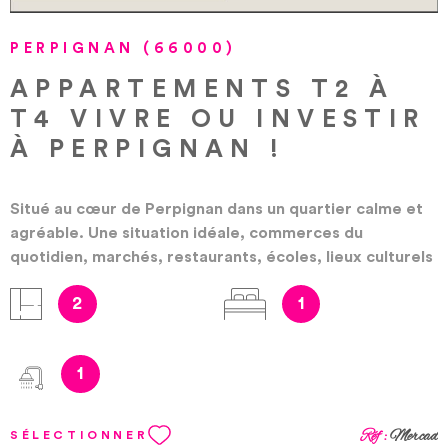
PERPIGNAN (66000)
APPARTEMENTS T2 À
T4 VIVRE OU INVESTIR
À PERPIGNAN !
Situé au cœur de Perpignan dans un quartier calme et
agréable. Une situation idéale, commerces du
quotidien, marchés, restaurants, écoles, lieux culturels
… le tout accessible à pied. Des appartements du T2 au
2
1
T3 prolongés de terrasses, balcons ou loggias. Tous les
appartements disposent d’une place de stationnement
sécurisée et couverte. Les 3 étages de cette future
1
résidence sont desservis par un ascenseur. Vivre en
ville avec la plage à 15 minutes, le rêve ! Le programme
est éligible à la loi de défiscalisation Pinel. Vous
Réf :
Mercad
SÉLECTIONNER