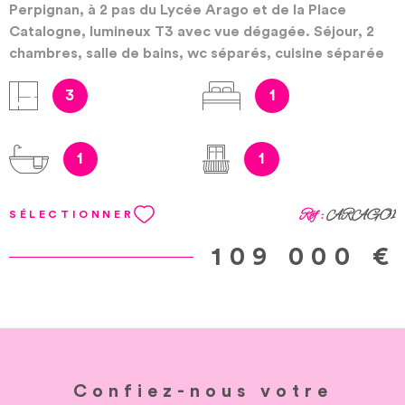
Perpignan, à 2 pas du Lycée Arago et de la Place
Catalogne, lumineux T3 avec vue dégagée. Séjour, 2
chambres, salle de bains, wc séparés, cuisine séparée
équipée. Vendu avec place de parking dans garage
3
1
résidence sécurisée, et cave. Bien soumis au régime de
la copropriété. Copropriété de 510 lots principaux et
secondaires. Honoraires à la charge du vendeur. Les
1
1
informations sur les risques auxquels ce bien est
exposé sont disponibles sur le site Géorisques :
www.georisques.gouv.fr
Réf :
ARAGO1
SÉLECTIONNER
109 000 €
Confiez-nous votre