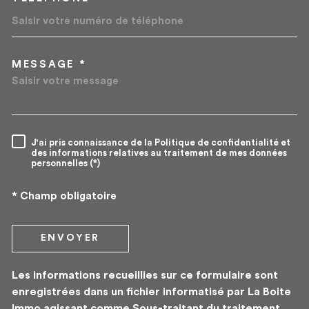
MESSAGE *
TRAD_MELTEM_VOREDEMA
J'ai pris connaissance de la Politique de confidentialité et
RÈGLEMENTATION
des informations relatives au traitement de mes données
personnelles (*)
* Champ obligatoire
ENVOYER
Les informations recueillies sur ce formulaire sont
enregistrées dans un fichier informatisé par La Boite
Immo agissant comme Sous-traitant du traitement