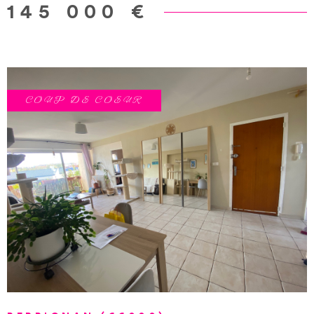
deux balcons, et il est vendu avec une place de parking
145 000 €
dans la résidence. Il est actuellement loué 650 € hors
charges+ 100 € d'avance sur charges avec
régularisation annuelle + 700€ de services obligatoires
(50% de crédit d’impôts sur une partie). La
copropriété est composée de 126 lots pour un montant
COUP DE COEUR
moyen annuel de la quote-part du budget prévisionnel
des dépenses courantes de 2 359 € Honoraires à la
charge du vendeur. Les informations sur les risques
auxquels ce bien est exposé sont disponibles sur le site
Géorisques https://www.georisques.gouv.fr/
VOIR LE BIEN