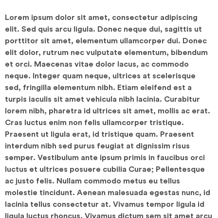
RECHERCHER
NOUS CON
Lorem ipsum dolor sit amet, consectetur adipiscing
elit. Sed quis arcu ligula. Donec neque dui, sagittis ut
porttitor sit amet, elementum ullamcorper dui. Donec
elit dolor, rutrum nec vulputate elementum, bibendum
et orci. Maecenas vitae dolor lacus, ac commodo
neque. Integer quam neque, ultrices at scelerisque
sed, fringilla elementum nibh. Etiam eleifend est a
turpis iaculis sit amet vehicula nibh lacinia. Curabitur
lorem nibh, pharetra id ultrices sit amet, mollis ac erat.
Cras luctus enim non felis ullamcorper tristique.
Praesent ut ligula erat, id tristique quam. Praesent
interdum nibh sed purus feugiat at dignissim risus
semper. Vestibulum ante ipsum primis in faucibus orci
luctus et ultrices posuere cubilia Curae; Pellentesque
ac justo felis. Nullam commodo metus eu tellus
molestie tincidunt. Aenean malesuada egestas nunc, id
lacinia tellus consectetur at. Vivamus tempor ligula id
ligula luctus rhoncus. Vivamus dictum sem sit amet arcu