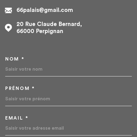
66palais@gmail.com
20 Rue Claude Bernard,
66000
Perpignan
NOM *
TRAD_MELTEM_VOSCOORD
PRÉNOM *
EMAIL *