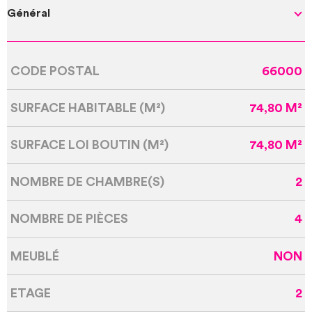
Général
CODE POSTAL
66000
Caractérisque
Valeurs
SURFACE HABITABLE (M²)
74,80 M²
SURFACE LOI BOUTIN (M²)
74,80 M²
NOMBRE DE CHAMBRE(S)
2
NOMBRE DE PIÈCES
4
MEUBLÉ
NON
ETAGE
2