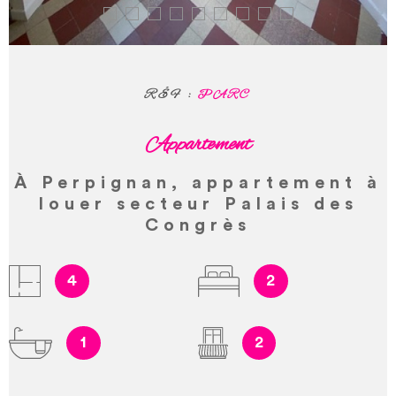
RÉF :
PARC
Appartement
À Perpignan, appartement à
louer secteur Palais des
Congrès
4
2
1
2