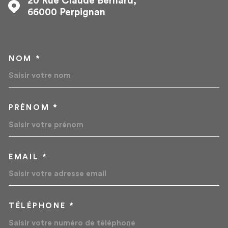
20 Rue Claude Bernard,
66000
Perpignan
NOM *
TRAD_MELTEM_VOSCOORD
PRÉNOM *
EMAIL *
TÉLÉPHONE *